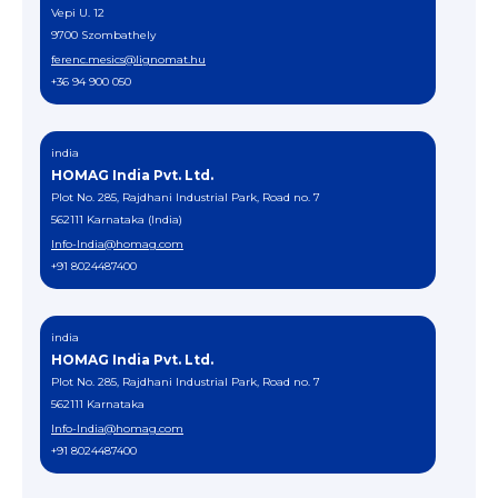
Vepi U. 12
9700 Szombathely
ferenc.mesics@lignomat.hu
+36 94 900 050
india
HOMAG India Pvt. Ltd.
Plot No. 285, Rajdhani Industrial Park, Road no. 7
562111 Karnataka (India)
Info-India@homag.com
+91 8024487400
india
HOMAG India Pvt. Ltd.
Plot No. 285, Rajdhani Industrial Park, Road no. 7
562111 Karnataka
Info-India@homag.com
+91 8024487400