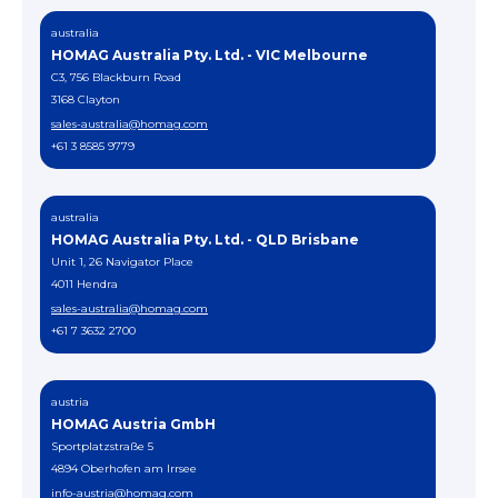
australia
HOMAG Australia Pty. Ltd. - VIC Melbourne
C3, 756 Blackburn Road
3168 Clayton
sales-australia@homag.com
+61 3 8585 9779
australia
HOMAG Australia Pty. Ltd. - QLD Brisbane
Unit 1, 26 Navigator Place
4011 Hendra
sales-australia@homag.com
+61 7 3632 2700
austria
HOMAG Austria GmbH
Sportplatzstraße 5
4894 Oberhofen am Irrsee
info-austria@homag.com