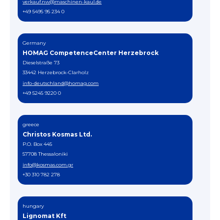
verkauf.nw@maschinen-kaul.de
+49 5495 95 234 0
Germany
HOMAG CompetenceCenter Herzebrock
Dieselstraße 73
33442 Herzebrock-Clarholz
info-deutschland@homag.com
+49 5245 9220 0
greece
Christos Kosmas Ltd.
P.O. Box 445
57708 Thessaloniki
info@kosmas.com.gr
+30 310 782 278
hungary
Lignomat Kft