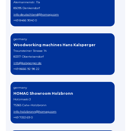
Alemannenstr. 11a
85095 Denkendorf
info-deutschland@homag.com
+49 8466 9040 0
germany
Woodworking machines Hans Kalsperger
Traunsteiner Strasse 14
83317 Oberteisendorf
info@kalsperger.de
+49 8666 92 98 22
germany
HOMAG Showroom Holzbronn
Holzmastr.3
75365 Calw-Holzbronn
info-holzbronn@homag.com
+49 7053 69 0