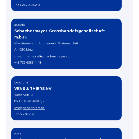
+43 6213 20202 0
austria
Schachermayer-Grosshandelsgesellschaft
m.b.H.
Machinery and Equipment Business Unit
A-4020 Linz
maschinenholz@schachermayer.at
+43 732 6955-1448
belgium
VENS & THIERS NV
Waterven 12
8500 Heule-Kortrijk
info@vens-thiers.be
+32 56 3651 70
brazil