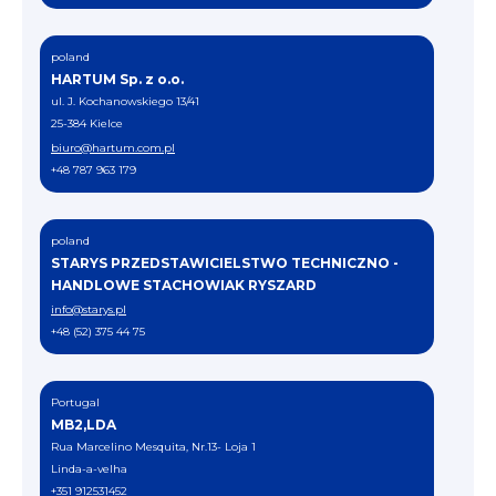
poland
HARTUM Sp. z o.o.
ul. J. Kochanowskiego 13/41
25-384 Kielce
biuro@hartum.com.pl
+48 787 963 179
poland
STARYS PRZEDSTAWICIELSTWO TECHNICZNO -
HANDLOWE STACHOWIAK RYSZARD
info@starys.pl
+48 (52) 375 44 75
Portugal
MB2,LDA
Rua Marcelino Mesquita, Nr.13- Loja 1
Linda-a-velha
+351 912531452