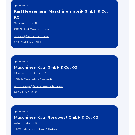
germany
Karl Heesemann Maschinenfabrik GmbH & Co.
KG
Reuterstrasse 15
32547 Bad Oeynhausen
service@heesemann.de
+49 5731 1 88 - 300
germany
Maschinen Kaul GmbH & Co. KG
Monschauer Strasse 2
40549 Duesseldorf-Heerdt
werkzeuge@maschinen-kaul.de
+49 211 569 85 0
germany
Maschinen Kaul Nordwest GmbH & Co. KG
Hörster Heide 8
49434 Neuenkirchen-Vörden