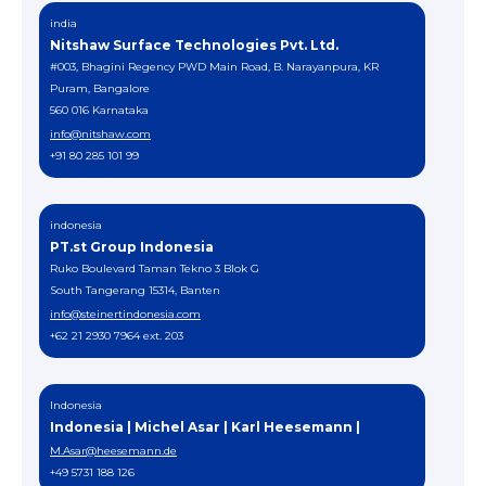
india
Nitshaw Surface Technologies Pvt. Ltd.
#003, Bhagini Regency PWD Main Road, B. Narayanpura, KR
Puram, Bangalore
560 016 Karnataka
info@nitshaw.com
+91 80 285 101 99
indonesia
PT.st Group Indonesia
Ruko Boulevard Taman Tekno 3 Blok G
South Tangerang 15314, Banten
info@steinertindonesia.com
+62 21 2930 7964 ext. 203
Indonesia
Indonesia | Michel Asar | Karl Heesemann |
M.Asar@heesemann.de
+49 5731 188 126