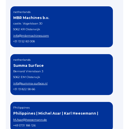
netherlands
MBR Machines b.v.
castle. Vogelslaan 30
5062 KR Oisterwijk
info@mbrmachines.com
+31 13 52 83 008
netherlands
Summa Surface
Bernard Vrienslaan 3
5062 EM Oisterwjk
info@summa-surface.nl
+31 13 822 58 66
Philippines
Philippines | Michel Asar | Karl Heesemann |
M.Asar@heesemann.de
+49 5731 188 126