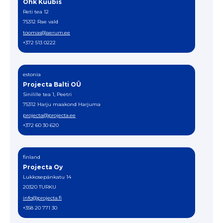
Öhk Kuubis
Reti tea 12
75312 Rae vald
toomas@aerum.ee
+372 513 0222
estonia
Projecta Balti OÜ
Sinilille tea 1, Peetri
75312 Harju maakond Harjuma
projecta@projecta.ee
+372 60 30 620
finland
Projecta Oy
Lukkosepänkatu 14
20320 TURKU
info@projecta.fi
+358 20 771 30