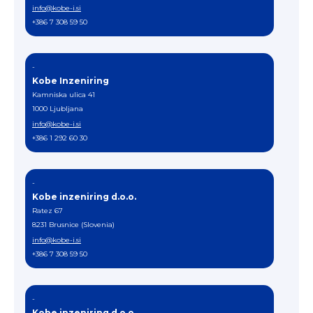
info@kobe-i.si
+386 7 308 59 50
-
Kobe Inzeniring
Kamniska ulica 41
1000 Ljubljana
info@kobe-i.si
+386 1 292 60 30
-
Kobe inzeniring d.o.o.
Ratez 67
8231 Brusnice (Slovenia)
info@kobe-i.si
+386 7 308 59 50
-
Kobe inzeniring d.o.o.