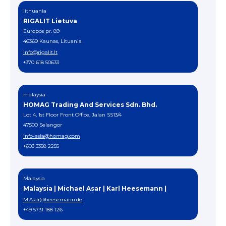
lithuania
RIGALIT Lietuva
Europos pr. 89
46369 Kaunas, Lituania
info@rigalit.lt
+370 618 50633
malaysia
HOMAG Trading And Services Sdn. Bhd.
Lot 4, 1st Floor Front Office, Jalan SS13/4
47500 Selangor
info-asia@homag.com
+603 3358 2255
Malaysia
Malaysia | Michael Asar | Karl Heesemann |
M.Asar@heesemann.de
+49 5731 188 126