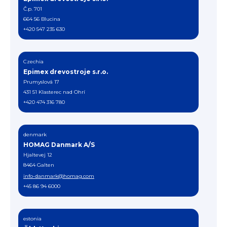
Č.p. 701
664 56 Blucina
+420 547 235 630
Czechia
Epimex drevostroje s.r.o.
Prumyslová 17
431 51 Klasterec nad Ohrí ‍
+420 474 316 780
denmark
HOMAG Danmark A/S
Hjaltevej 12
8464 Galten
info-danmark@homag.com
+45 86 94 6000
estonia