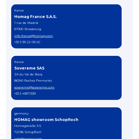
france
Homag France S.A.S.
1 rue de Madrid
67300 Strasbourg
info-france@homag.com
+33 3 90 22 09 20
france
Sovereme SAS
ZA du Val de Bocq
86340 Roches Premaries
sovereme@sovereme.com
+33 5 49571339
germany
HOMAG showroom Schopfloch
Homagstraße 3-5
72296 Schopfloch
info@homag.com