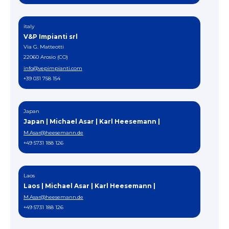
italy
V&P Impianti srl
Via G. Matteotti
22060 Arosio (CO)
info@vepimpianti.com
+39 031 758 154
Japan
Japan | Michael Asar | Karl Heesemann |
M.Asar@heesemann.de
+49 5731 188 126
Laos
Laos | Michael Asar | Karl Heesemann |
M.Asar@heesemann.de
+49 5731 188 126