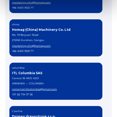
marketing-chn@homag.com
+86 4000 9333 77
china
Homag (China) Machinery Co. Ltd
No. 19 Beiyuan Road
215345 Kunshan, Jiangsu
marketing-chn@homag.com
+86 4000 9333 77
columbia
ITL Columbia SAS
Carrera 18 4N12 A201
ARMENIA — COLOMBIA
comercial.itlcolombia@gmail.com
+57 (6) 734 37 58
Czechia
Epimex drevostroje s.r.o.