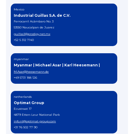
Mexico
Industrial Guillas S.A. de C.V.
Ferrocarril Acámbaro No. 3
53550 Naucalpan de Juarez
guillas1@prodigy.net.mx
+52 5 312 7140
myanmar
Myanmar | Michael Asar | Karl Heesemann |
M.Asar@heesemann.de
+49 5731 188 126
netherlands
Optimat Group
Ecustraat 17
4879 Etten-Leur National Park
info.nl@optimat-group.com
+31 76 502 77 90