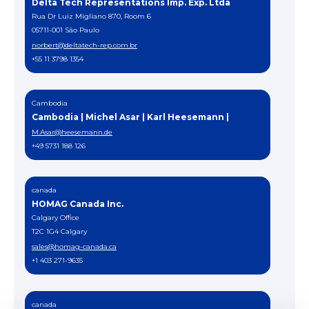
Delta Tech Representations Imp. Exp. Ltda
Rua Dr Luiz Migliano 870, Room 6
05711-001 São Paulo
norbert@deltatech-rep.com.br
+55 11 3798 1354
Cambodia
Cambodia | Michel Asar | Karl Heesemann |
M.Asar@heesemann.de
+49 5731 188 126
canada
HOMAG Canada Inc.
Calgary Office
T2C 1G4 Calgary
sales@homag-canada.ca
+1 403 271-9635
canada