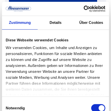
HOMAG Canada Inc.
Toronto Office
L5T 2W3 Mississauga
sales@homag-canada.ca
Zustimmung
Details
Über Cookies
+1 905 670-1700
canada
Diese Webseite verwendet Cookies
Stiles Machinery, Inc. — Ontario
Wir verwenden Cookies, um Inhalte und Anzeigen zu
2220 Cedar Street
personalisieren, Funktionen für soziale Medien anbieten
CA 91761 Ontario
zu können und die Zugriffe auf unsere Website zu
info@stilesmachinery.com
+1 909 923 22 64
analysieren. Außerdem geben wir Informationen zu Ihrer
Verwendung unserer Website an unsere Partner für
soziale Medien, Werbung und Analysen weiter. Unsere
china
Partner führen diese Informationen möglicherweise mit
HOMAG (China) Machinery Co. Ltd.
weiteren Daten zusammen, die Sie ihnen bereitgestellt
No. 88 Jianguo Road
haben oder die sie im Rahmen Ihrer Nutzung der Dienste
100022 Beijing
gesammelt haben.
marketing-chn@homag.com
Einwilligungsauswahl
+86 4000 9333 77
Notwendig