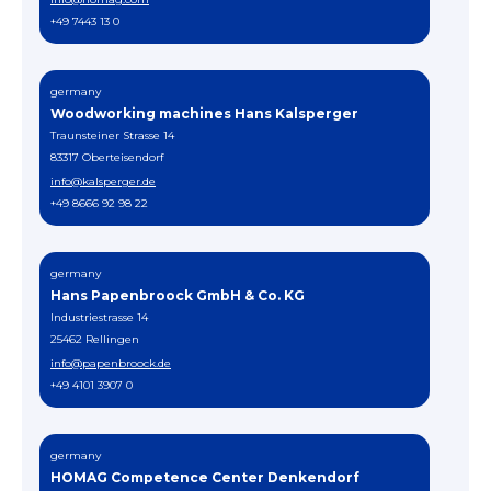
+49 7443 13 0
germany
Woodworking machines Hans Kalsperger
Traunsteiner Strasse 14
83317 Oberteisendorf
info@kalsperger.de
+49 8666 92 98 22
germany
Hans Papenbroock GmbH & Co. KG
Industriestrasse 14
25462 Rellingen
info@papenbroock.de
+49 4101 3907 0
germany
HOMAG Competence Center Denkendorf