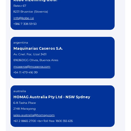
Ratez 67
8231 Brusnice (Slovenia)
info@kobe-i.si
+386 7 308 59 50
argentina
Maquinarias Caseros S.A.
Av. Cnel. Foc. Uzal 3431
B1636DGG Olivos, Buenos Aires
mcaseros@mcaseros.com
+54 11 479 416 99
australia
HOMAG Australia Pty Ltd - NSW Sydney
6-8 Tasha Place
2148 Marayong
sales-australia@homag.com
+61 2 8865 2700 <br>Toll free 1800 355 635