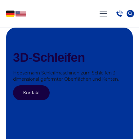
3D-Schleifen
Heesemann Schleifmaschinen zum Schleifen 3-
dimensional geformter Oberflächen und Kanten.
Kontakt