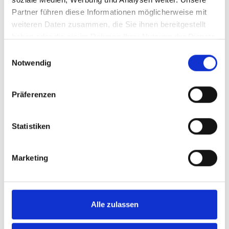
In zahllosen Werken weltweit sind unsere
Partner führen diese Informationen möglicherweise mit
Anlagen im
24/7 Einsatz
und das über
weiteren Daten zusammen, die Sie ihnen bereitgestellt
Jahrzehnte
hinweg.
haben oder die sie im Rahmen Ihrer Nutzung der Dienste
gesammelt haben.
Einwilligungsauswahl
Notwendig
Präferenzen
Statistiken
Marketing
Alle zulassen