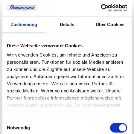
Geschäftsführer Oliver Führer darüber zu
erzählen hat, haben wir in einem kleinen Video
Zustimmung
Details
Über Cookies
zusammengestellt. Viel Spaß beim Anschauen!
Diese Webseite verwendet Cookies
Wir verwenden Cookies, um Inhalte und Anzeigen zu
personalisieren, Funktionen für soziale Medien anbieten
zu können und die Zugriffe auf unsere Website zu
analysieren. Außerdem geben wir Informationen zu Ihrer
Verwendung unserer Website an unsere Partner für
soziale Medien, Werbung und Analysen weiter. Unsere
Partner führen diese Informationen möglicherweise mit
weiteren Daten zusammen, die Sie ihnen bereitgestellt
haben oder die sie im Rahmen Ihrer Nutzung der Dienste
gesammelt haben.
Einwilligungsauswahl
Notwendig