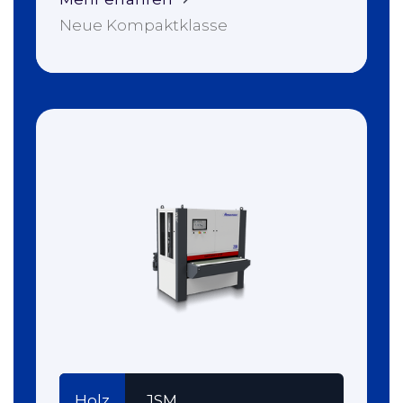
Neue Kompaktklasse
Holz
JSM