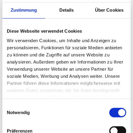
Zustimmung
Details
Über Cookies
Diese Webseite verwendet Cookies
Wir verwenden Cookies, um Inhalte und Anzeigen zu
personalisieren, Funktionen für soziale Medien anbieten
zu können und die Zugriffe auf unsere Website zu
analysieren. Außerdem geben wir Informationen zu Ihrer
Verwendung unserer Website an unsere Partner für
soziale Medien, Werbung und Analysen weiter. Unsere
Holz
MFA 10
Partner führen diese Informationen möglicherweise mit
weiteren Daten zusammen, die Sie ihnen bereitgestellt
Mehr erfahren
haben oder die sie im Rahmen Ihrer Nutzung der Dienste
Mittelstand und Industrie
gesammelt haben.
Einwilligungsauswahl
Notwendig
Präferenzen