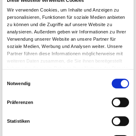
Diese Webseite verwendet Cookies
Wir verwenden Cookies, um Inhalte und Anzeigen zu
personalisieren, Funktionen für soziale Medien anbieten
zu können und die Zugriffe auf unsere Website zu
analysieren. Außerdem geben wir Informationen zu Ihrer
Verwendung unserer Website an unsere Partner für
Lorem ipsum dolor sit amet, consectetur
soziale Medien, Werbung und Analysen weiter. Unsere
adipiscing elit, sed do eiusmod tempor
Partner führen diese Informationen möglicherweise mit
weiteren Daten zusammen, die Sie ihnen bereitgestellt
incididunt ut labore et dolore magna aliqua.
haben oder die sie im Rahmen Ihrer Nutzung der Dienste
gesammelt haben.
Einwilligungsauswahl
Notwendig
Präferenzen
Statistiken