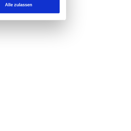
Alle zulassen
met, consectetur adipiscing elit, sed do
dunt ut labore et dolore magna aliqua.