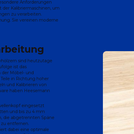
besondere Anforderungen
t der Kalibriermaschinen, um
ngen zu verarbeiten.
ung. Sie vereinen moderne
arbeitung
vhölzern sind heutzutage
folge ist das
in der Möbel- und
 Teile in Richtung hoher
ln und Kalibrieren von
ttware haben Heesemann
llenkopf eingesetzt
atten und bis zu 4 mm
h, die abgetrennten Späne
zu entfernen.
iert dabei eine optimale