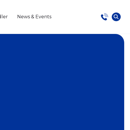
dler
News & Events