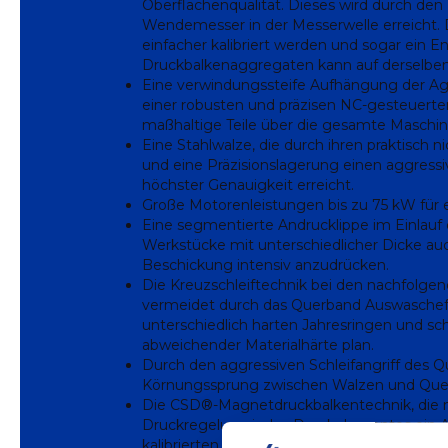
Oberflächenqualität. Dieses wird durch den
Wendemesser in der Messerwelle erreicht.
einfacher kalibriert werden und sogar ein En
Druckbalkenaggregaten kann auf derselben
Eine verwindungssteife Aufhängung der A
einer robusten und präzisen NC-gesteuerten
maßhaltige Teile über die gesamte Maschi
Eine Stahlwalze, die durch ihren praktisch 
und eine Präzisionslagerung einen aggressiv
höchster Genauigkeit erreicht.
Große Motorenleistungen bis zu 75 kW für 
Eine segmentierte Andrucklippe im Einlauf 
Werkstücke mit unterschiedlicher Dicke auc
Beschickung intensiv anzudrücken.
Die Kreuzschleiftechnik bei den nachfolge
vermeidet durch das Querband Auswascheff
unterschiedlich harten Jahresringen und sch
abweichender Materialhärte plan.
Durch den aggressiven Schleifangriff des Q
Körnungssprung zwischen Walzen und Quer
Die CSD®-Magnetdruckbalkentechnik, die m
Druckregelung jedes Druckelementes ein 
kalibrierten Flächen ausschließt.