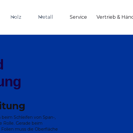
Holz
Metall
Service
Vertrieb & Hän
d
tung
itung
 beim Schleifen von Span-,
ge Rolle. Gerade beim
Folien muss die Oberfläche