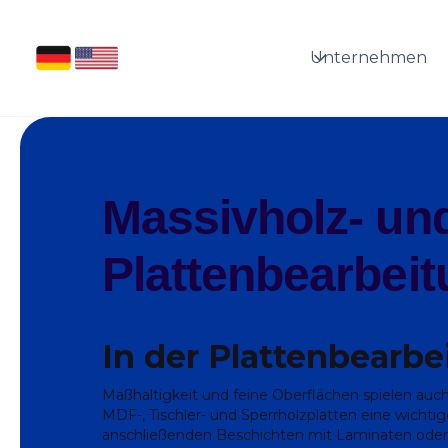
Unternehmen
Massivholz- un
Plattenbearbei
In der Plattenbearbe
Maßhaltigkeit und feine Oberflächen spielen auch
MDF-, Tischler- und Sperrholzplatten eine wichti
anschließenden Beschichten mit Laminaten oder 