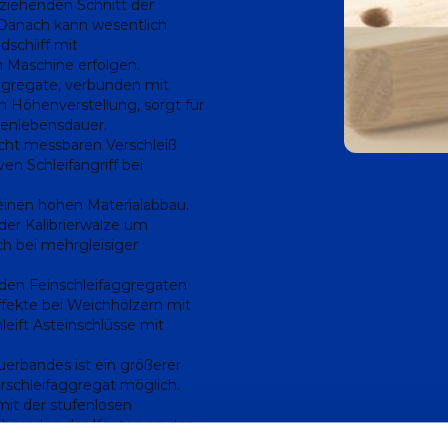
 ziehenden Schnitt der
 Danach kann wesentlich
dschliff mit
 Maschine erfolgen.
ggregate, verbunden mit
 Höhenverstellung, sorgt für
nenlebensdauer.
nicht messbaren Verschleiß
en Schleifangriff bei
einen hohen Materialabbau.
der Kalibrierwalze um
h bei mehrgleisiger
nden Feinschleifaggregaten
ekte bei Weichhölzern mit
leift Asteinschlüsse mit
uerbandes ist ein größerer
schleifaggregat möglich.
it der stufenlosen
Abrunden der Kanten an den