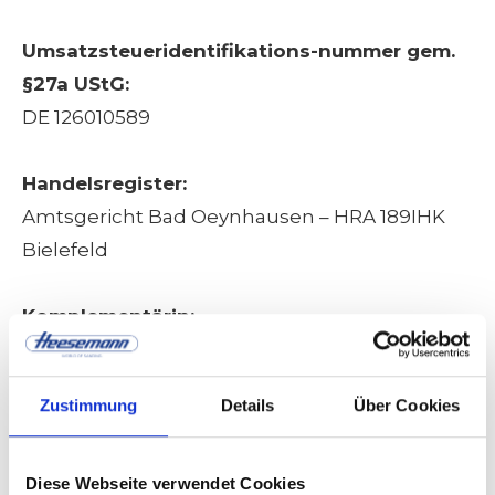
Umsatzsteueridentifikations-nummer gem.
§27a UStG:
DE 126010589
Handelsregister:
Amtsgericht Bad Oeynhausen – HRA 189IHK
Bielefeld
Komplementärin:
Karl Heesemann Verwaltungs-GmbH mit Sitz
in Bad Oeynhausen, Deutschland
Zustimmung
Details
Über Cookies
Handelsregister: Amtsgericht Bad
Oeynhausen – HRB 130
Diese Webseite verwendet Cookies