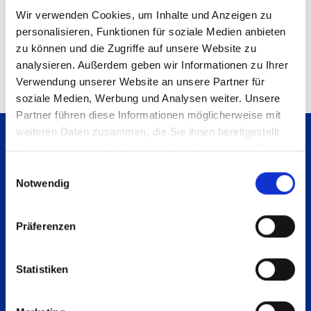
Geschäftsführer:
Wir verwenden Cookies, um Inhalte und Anzeigen zu
personalisieren, Funktionen für soziale Medien anbieten
Herr Stefan Müller & Herr Christoph Golombek
zu können und die Zugriffe auf unsere Website zu
analysieren. Außerdem geben wir Informationen zu Ihrer
Dieses Impressum gilt auch für unser induux
Verwendung unserer Website an unsere Partner für
Profil
soziale Medien, Werbung und Analysen weiter. Unsere
Partner führen diese Informationen möglicherweise mit
weiteren Daten zusammen, die Sie ihnen bereitgestellt
haben oder die sie im Rahmen Ihrer Nutzung der Dienste
Zum Seitenanfang
gesammelt haben.
Einwilligungsauswahl
Notwendig
Präferenzen
Statistiken