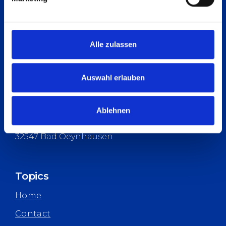
Contact
Phone
Alle zulassen
+49 5731 188-0
Auswahl erlauben
Email
info@heesemann.de
Ablehnen
Reuterstrasse 15
32547 Bad Oeynhausen
Topics
Home
Contact