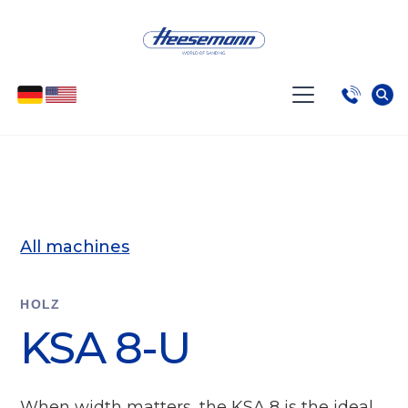
All machines
HOLZ
KSA 8-U
When width matters, the KSA 8 is the ideal