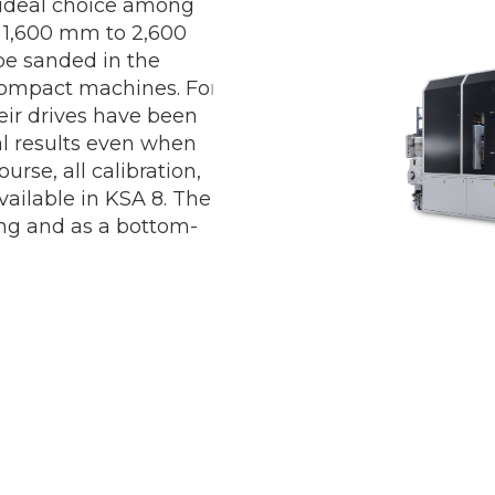
 ideal choice among
 1,600 mm to 2,600
be sanded in the
compact machines. For
eir drives have been
al results even when
ourse, all calibration,
vailable in KSA 8. The
ing and as a bottom-