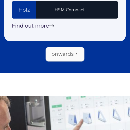
Holz
HSM Compact
Find out more
onwards