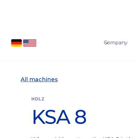
Company
All machines
HOLZ
KSA 8