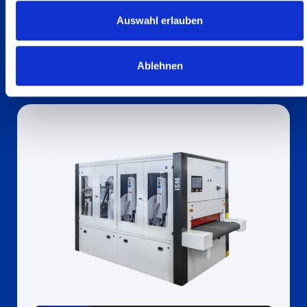
Holz
HSM Compact
Auswahl erlauben
Find out more
Ablehnen