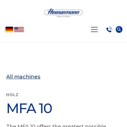
All machines
HOLZ
MFA 10
The MFA 10 offers the greatest possible