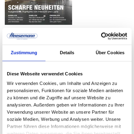
The latest issue of DDS contains an article
on page 69 about Heesemann's new entry-
Zustimmung
Details
Über Cookies
level machines. The trade magazine is titled
“Einstieg de luxe” and describes the three
Diese Webseite verwendet Cookies
new entry-level machines as craft machines
Wir verwenden Cookies, um Inhalte und Anzeigen zu
with industrial DNA.
personalisieren, Funktionen für soziale Medien anbieten
zu können und die Zugriffe auf unsere Website zu
Source: DDS,
www.dds-online.de
analysieren. Außerdem geben wir Informationen zu Ihrer
Verwendung unserer Website an unsere Partner für
soziale Medien, Werbung und Analysen weiter. Unsere
Partner führen diese Informationen möglicherweise mit
weiteren Daten zusammen, die Sie ihnen bereitgestellt