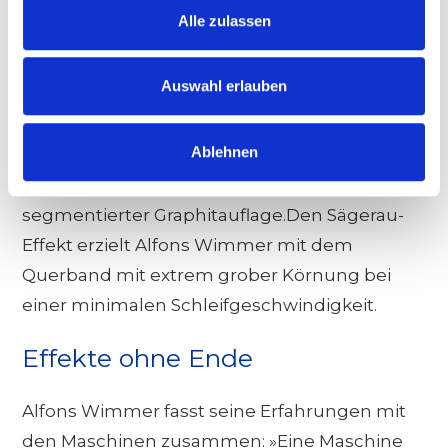
Für den Schrupphobeleffekt nutzt die
Alle zulassen
Maschinensteuerung einen Zufallsgenerator,
der den Gliederdruckbalken ansteuert und
Auswahl erlauben
einige Regionen der Oberfläche schleift und
andere nicht. Zwischen Gliederdruckbalken
Ablehnen
und Schleifband befindet sich eine
Stahlplatte mit speziell für dieses Verfahren
segmentierter Graphitauflage.Den Sägerau-
Effekt erzielt Alfons Wimmer mit dem
Querband mit extrem grober Körnung bei
einer minimalen Schleifgeschwindigkeit.
Effekte ohne Ende
Alfons Wimmer fasst seine Erfahrungen mit
den Maschinen zusammen: »Eine Maschine