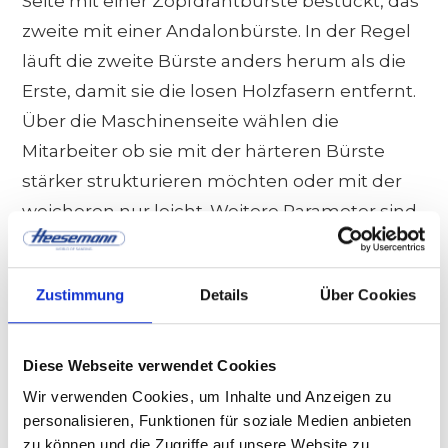
Seite mit einer Zopfdrahtbürste bestückt, das
zweite mit einer Andalonbürste. In der Regel
läuft die zweite Bürste anders herum als die
Erste, damit sie die losen Holzfasern entfernt.
Über die Maschinenseite wählen die
Mitarbeiter ob sie mit der härteren Bürste
stärker strukturieren möchten oder mit der
weicheren nur leicht. Weitere Parameter sind
die Drehzahlen, die Drehrichtungen sowie
der Andruck, der sich über die Höhe des
Zustimmung
Details
Über Cookies
Aggregates ergibt.
Das letzte Aggregat nennt sich RUT, das steht
Diese Webseite verwendet Cookies
für Rotierende Umlaufende Tellerbürsten. Es
Wir verwenden Cookies, um Inhalte und Anzeigen zu
besteht aus 19 Tellerbürsten, die sich quer zur
personalisieren, Funktionen für soziale Medien anbieten
zu können und die Zugriffe auf unsere Website zu