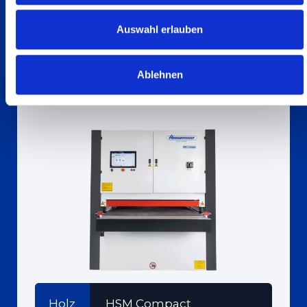
Mehr erfhren
Auswahl erlauben
Ablehnen
Holz
HSM Compact