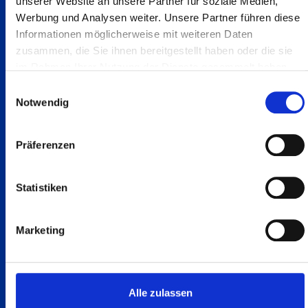
unserer Website an unsere Partner für soziale Medien,
Werfen Sie einen Blick auf unsere
Werbung und Analysen weiter. Unsere Partner führen diese
Heesemann Holzmaschinen
Informationen möglicherweise mit weiteren Daten
zusammen, die Sie ihnen bereitgestellt haben oder die sie
im Rahmen Ihrer Nutzung der Dienste gesammelt haben.
Einwilligungsauswahl
Notwendig
Präferenzen
Statistiken
Marketing
Holz
HSM .2/.3/.4
Alle zulassen