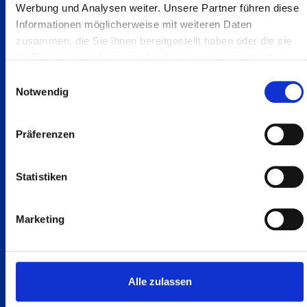
Werbung und Analysen weiter. Unsere Partner führen diese
Heesemann Holzmaschinen
Informationen möglicherweise mit weiteren Daten
zusammen, die Sie ihnen bereitgestellt haben oder die sie
im Rahmen Ihrer Nutzung der Dienste gesammelt haben.
Einwilligungsauswahl
Notwendig
Präferenzen
Statistiken
Marketing
Holz
HSM .2/.3/.4
Alle zulassen
Mehr erfhren