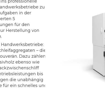
 ins professionelle
 Handwerksbetriebe zur
aufgaben in der
erten 5
sungen für den
ur Herstellung von
.
e Handwerksbetriebe:
hleifaggregaten – die
 souverän. Dazu zählen
ssivholz ebenso wie
ackzwischenschliff
ntriebsleistungen bis
orgen die unabhängig
für ein schnelles und