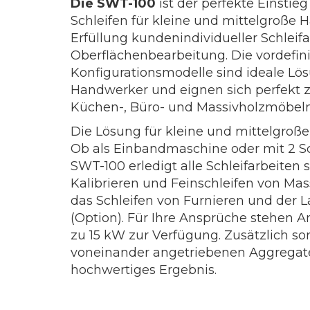
Die SWT-100
ist der perfekte Einstieg
Schleifen für kleine und mittelgroße
Erfüllung kundenindividueller Schleif
Oberflächenbearbeitung. Die vordefini
Konfigurationsmodelle sind ideale Lö
Handwerker und eignen sich perfekt z
Küchen-, Büro- und Massivholzmöbeln
Die Lösung für kleine und mittelgroß
Ob als Einbandmaschine oder mit 2 Sc
SWT-100 erledigt alle Schleifarbeiten
Kalibrieren und Feinschleifen von Ma
das Schleifen von Furnieren und der L
(Option). Für Ihre Ansprüche stehen A
zu 15 kW zur Verfügung. Zusätzlich s
voneinander angetriebenen Aggregate 
hochwertiges Ergebnis.