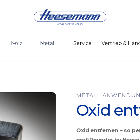
Holz
Metall
Service
Vertrieb & Hän
METALL ANWENDU
Oxid ent
Oxid entfernen – so per
profiRounder by Hees