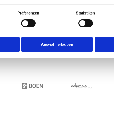
„Schattenstellen“ ents
bleibt, wie dies bei ver
Präferenzen
Statistiken
Querbürsten und bei P
Auswahl erlauben