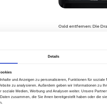
Oxid entfernen: Die Dr
Methode
Das gebräuchlichste We
Tellerbürste mit Drahtbe
Wechselbiegebelastung 
Details
werden hierbei in der Hö
50% der Werkstückstärke
Cookies
Oxidschicht in 2 Durch
nhalte und Anzeigen zu personalisieren, Funktionen für soziale
Website zu analysieren. Außerdem geben wir Informationen zu I
Bei Heesemann wird di
r soziale Medien, Werbung und Analysen weiter. Unsere Partner
 Daten zusammen, die Sie ihnen bereitgestellt haben oder die s
eingesetzt. Durch die Ki
n.
dass alle Kanten gleich 