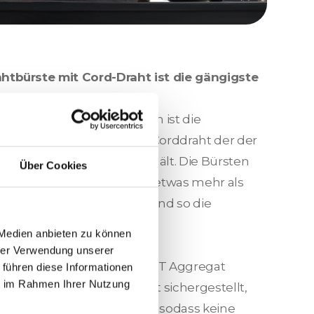
ahtbürste mit Cord-Draht ist die gängigste
rkzeug zum Oxid entfernen ist die
satz. Eingesetzt wird hier Corddraht der der
entsprechend gut standhält. Die Bürsten
Über Cookies
he so eingestellt, dass sie etwas mehr als
 ins Material eintauchen und so die
gängen komplett entfernen.
 Medien anbieten zu können
hrer Verwendung unserer
eses Werkzeug auf dem RUT Aggregat
 führen diese Informationen
ie im Rahmen Ihrer Nutzung
nematIQ des Aggregates ist sichergestellt,
intensiv bearbeitet werden, sodass keine