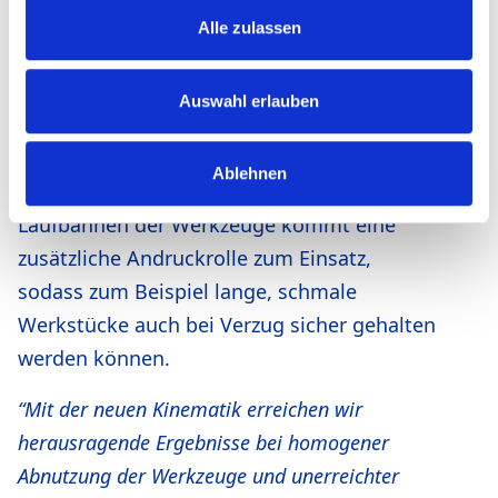
mm beträgt. Zusätzlich werden die
Alle zulassen
Maschinen dadurch länger und auch die
Durchlaufzeit der einzelnen Werkstücke
Auswahl erlauben
wird höher. Das RUL hat mit einer Baulänge
von lediglich 1.000 mm sehr kompakte
Ablehnen
Abmessungen, und zwischen den beiden
Laufbahnen der Werkzeuge kommt eine
zusätzliche Andruckrolle zum Einsatz,
sodass zum Beispiel lange, schmale
Werkstücke auch bei Verzug sicher gehalten
werden können.
“Mit der neuen Kinematik erreichen wir
herausragende Ergebnisse bei homogener
Abnutzung der Werkzeuge und unerreichter