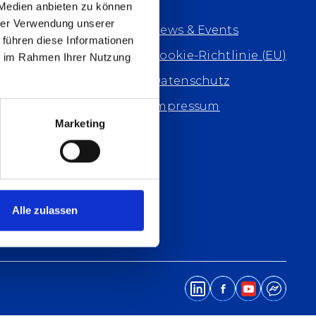
 Medien anbieten zu können
hrer Verwendung unserer
News & Events
 führen diese Informationen
Cookie-Richtlinie (EU)
ie im Rahmen Ihrer Nutzung
Datenschutz
Impressum
Marketing
ds
hmen
Alle zulassen