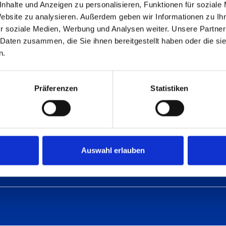
nhalte und Anzeigen zu personalisieren, Funktionen für soziale
Website zu analysieren. Außerdem geben wir Informationen zu I
Home
Telefon
r soziale Medien, Werbung und Analysen weiter. Unsere Partner
Kontakt
 Daten zusammen, die Sie ihnen bereitgestellt haben oder die s
+49 5731 188-0
n.
Holz
E-Mail
Metall
info@heesemann.de
Präferenzen
Statistiken
Vertrieb
Reuterstraße 15
Downloa
32547 Bad Oeynhausen
Unterne
Auswahl erlauben