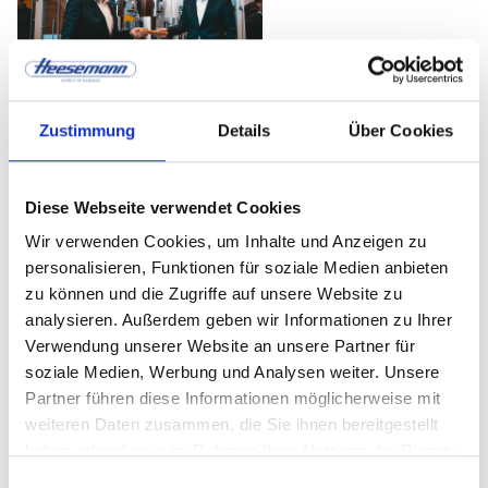
Zustimmung
Details
Über Cookies
The latest issue of HOB (Magazine for
Woodworking) is published in line with
LIGNA with the focus on grinding
Diese Webseite verwendet Cookies
technology. The title is adorned with the
Wir verwenden Cookies, um Inhalte und Anzeigen zu
new HSM Compact entry-level model from
personalisieren, Funktionen für soziale Medien anbieten
Heesemann. The article is about the
zu können und die Zugriffe auf unsere Website zu
analysieren. Außerdem geben wir Informationen zu Ihrer
technology partnership between
Verwendung unserer Website an unsere Partner für
Heesemann and HOMAG, and how this
soziale Medien, Werbung und Analysen weiter. Unsere
collaboration resulted in three great
Partner führen diese Informationen möglicherweise mit
machines for the craft sector.
weiteren Daten zusammen, die Sie ihnen bereitgestellt
haben oder die sie im Rahmen Ihrer Nutzung der Dienste
Source: HOB- Die Holzbearbeitung,
www.hob-
gesammelt haben.
Einwilligungsauswahl