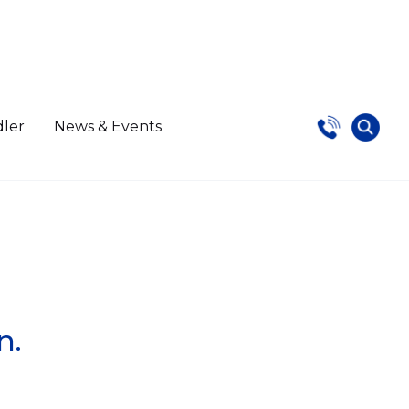
dler
News & Events
n.