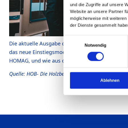
und die Zugriffe auf unsere 
Website an unsere Partner fü
möglicherweise mit weiteren
der Dienste gesammelt habe
Einwilligungsauswahl
Die aktuelle Ausgabe der HOB (Magazin für die H
Notwendig
das neue Einstiegsmodell HSM Compact von Hee
HOMAG, und wie aus dieser Zusammenarbeit drei
Quelle: HOB- Die Holzbearbeitung,
www.hob-magaz
Ablehnen