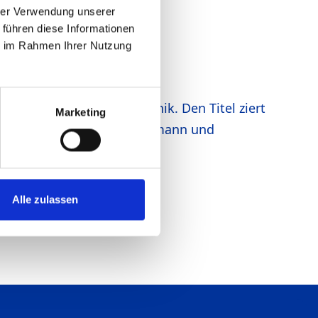
hrer Verwendung unserer
 führen diese Informationen
ie im Rahmen Ihrer Nutzung
 Fokusthema Schleiftechnik. Den Titel ziert
Marketing
tnerschaft zwischen Heesemann und
.
Alle zulassen