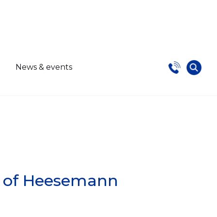
s
News & events
ty of Heesemann