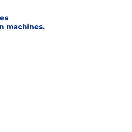
ies
nn machines.