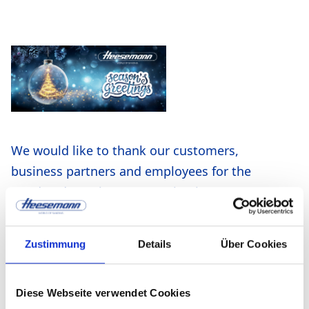
We would like to thank our customers,
business partners and employees for the
good and trusting cooperation in 2023.
Enjoy the coming Christmas holidays with
your families, relax well and start the new
Zustimmung
Details
Über Cookies
year with enthusiasm!
Your team from Karl Heesemann
Diese Webseite verwendet Cookies
Maschinenfabrik