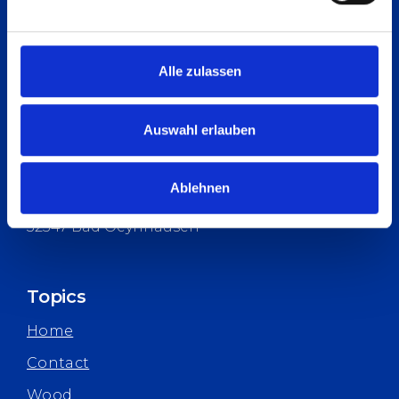
Contact
Phone
Alle zulassen
+49 5731 188-0
Email
Auswahl erlauben
info@heesemann.de
Ablehnen
Reuterstrasse 15
32547 Bad Oeynhausen
Topics
Home
Contact
Wood