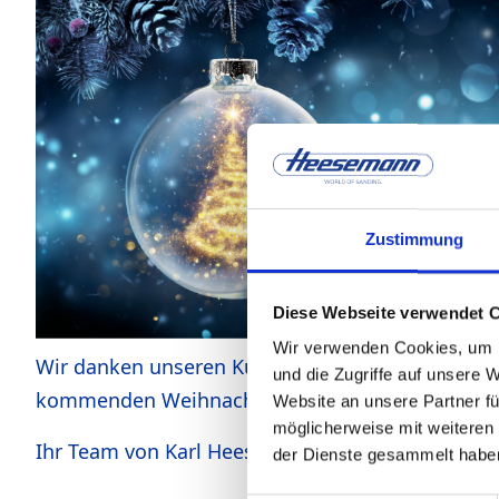
Zustimmung
Diese Webseite verwendet 
Wir verwenden Cookies, um I
Wir danken unseren Kunden, Geschäftspartnern u
und die Zugriffe auf unsere 
kommenden Weihnachtsfeiertage im Kreise Ihrer F
Website an unsere Partner fü
möglicherweise mit weiteren
Ihr Team von Karl Heesemann Maschinenfabrik
der Dienste gesammelt habe