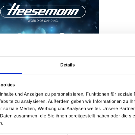
Details
Cookies
nhalte und Anzeigen zu personalisieren, Funktionen für soziale
nd Mitarbeitern für die gute und vertrauensvolle Z
Website zu analysieren. Außerdem geben wir Informationen zu I
amilien, erholen Sie sich gut und starten Sie besch
r soziale Medien, Werbung und Analysen weiter. Unsere Partner
 Daten zusammen, die Sie ihnen bereitgestellt haben oder die s
n.