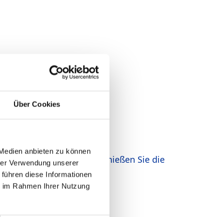
Über Cookies
 Medien anbieten zu können
usammenarbeit in 2023. Genießen Sie die
hrer Verwendung unserer
wingt in das Neue Jahr!
 führen diese Informationen
ie im Rahmen Ihrer Nutzung