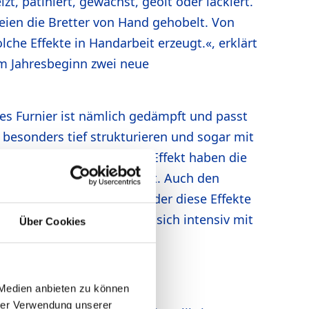
t, patiniert, gewachst, geölt oder lackiert.
 seien die Bretter von Hand gehobelt. Von
che Effekte in Handarbeit erzeugt.«, erklärt
m Jahresbeginn zwei neue
s Furnier ist nämlich gedämpft und passt
 besonders tief strukturieren und sogar mit
haft vergleichen. Diesen Effekt haben die
Exzenterschleifer geglättet. Auch den
schleifmaschine konnte weder diese Effekte
at. Zwei Jahre lang hat er sich intensiv mit
Über Cookies
emann bestellt.
 Medien anbieten zu können
hrer Verwendung unserer