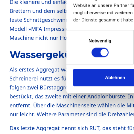
Die kleinere und einfachere, aber kräftigere »MF
Website an unsere Partner fü
Brettern und dem selbstgeschnittenen Furnier sow
möglicherweise mit weiteren
feste Schnittgeschwindigkeit. Die große Struktur
der Dienste gesammelt habe
Modell »MFA Impression« mit wassergekühlten Se
Einwilligungsauswahl
Maschine nicht nur Holz, sondern auch Lack und K
Notwendig
Wassergekühlte Aggreg
Als erstes Aggregat wählte Alfons Wimmer ein Q
Ablehnen
Schreinerei nutzt es für den Kontaktschliff von 
folgen zwei Bürstaggregate. Das erste ist auf der
bestückt, das zweite mit einer Andalonbürste. In 
entfernt. Über die Maschinenseite wählen die Mi
nur leicht. Weitere Parameter sind die Drehzahl
Das letzte Aggregat nennt sich RUT, das steht fü