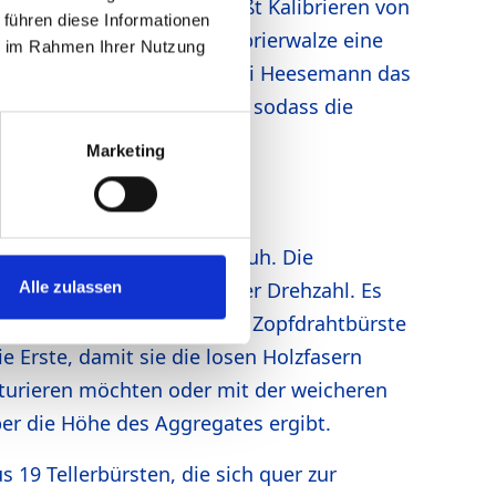
 er für das Grobe, das heißt Kalibrieren von
 führen diese Informationen
brierarbeiten hat die Kalibrierwalze eine
ie im Rahmen Ihrer Nutzung
ürs Feine hat er ebenfalls bei Heesemann das
ders niedrige Drehzahlen, sodass die
e lassen sich verarbeiten.
Marketing
regat mit Gliederdruckschuh. Die
Alle zulassen
n Kunststoffen mit niedriger Drehzahl. Es
 der rechten Seite mit einer Zopfdrahtbürste
e Erste, damit sie die losen Holzfasern
ukturieren möchten oder mit der weicheren
ber die Höhe des Aggregates ergibt.
 19 Tellerbürsten, die sich quer zur