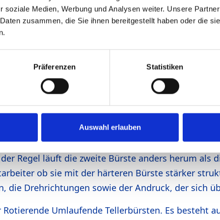
A 10« mit einer Kalibrier- und zwei Bürstwalzen nimmt
r soziale Medien, Werbung und Analysen weiter. Unsere Partner
ie schwere Strukturieraufgaben. Für die groben Kali
 Daten zusammen, die Sie ihnen bereitgestellt haben oder die s
ierbürste lässt sich dagegen stufenlos regulieren. F
n.
rvomotoren bestellt. Diese Antriebe erlauben beson
unststoffe schleifen oder polieren kann. Auch Metall
Präferenzen
Statistiken
ate
uerschleifband. Ihm folgt ein Kombi-Längsschleifagg
Auswahl erlauben
Massivholz, Furnier und Lack sowie zum Kalibrieren vo
 linken Seite mit einer Edelstahllitzenbürste und auf
der Regel läuft die zweite Bürste anders herum als di
tarbeiter ob sie mit der härteren Bürste stärker str
en, die Drehrichtungen sowie der Andruck, der sich ü
r Rotierende Umlaufende Tellerbürsten. Es besteht aus