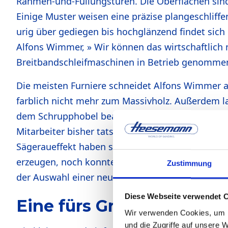
Rahmen-und-Füllungstüren. Die Oberflächen sind ge
Einige Muster weisen eine präzise plangeschliffen
urig über gediegen bis hochglänzend findet sich 
Alfons Wimmer, » Wir können das wirtschaftlich
Breitbandschleifmaschinen in Betrieb genomme
Die meisten Furniere schneidet Alfons Wimmer 
farblich nicht mehr zum Massivholz. Außerdem la
dem Schrupphobel bearbeiten. Geschrupphobeltes 
Mitarbeiter bisher tatsächlich mit dem Schrupph
Sägeraueffekt haben sie mit echten Sägeschnitte
erzeugen, noch konnte sie so tief und vielseitig 
Zustimmung
der Auswahl einer neuen Breitbandmaschine besc
Diese Webseite verwendet 
Eine fürs Grobe, eine für
Wir verwenden Cookies, um I
und die Zugriffe auf unsere 