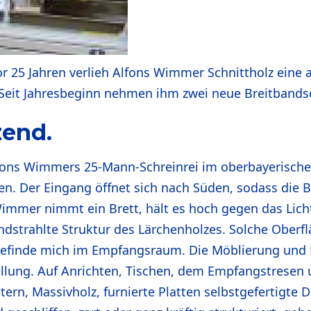
 25 Jahren verlieh Alfons Wimmer Schnittholz eine a
 Seit Jahresbeginn nehmen ihm zwei neue Breitbands
zend.
ons Wimmers 25-Mann-Schreinrei im oberbayerische
n. Der Eingang öffnet sich nach Süden, sodass die 
er nimmt ein Brett, hält es hoch gegen das Licht un
sandstrahlte Struktur des Lärchenholzes. Solche Obe
befinde mich im Empfangsraum. Die Möblierung und E
ellung. Auf Anrichten, Tischen, dem Empfangstresen 
ern, Massivholz, furnierte Platten selbstgefertigte