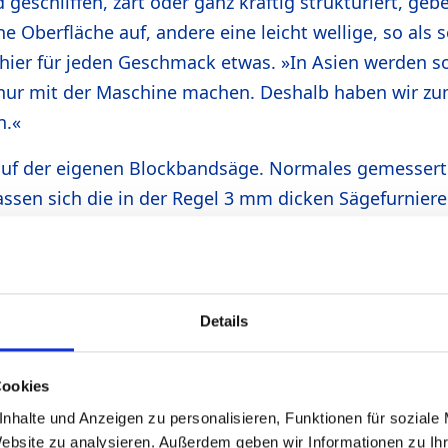
schliffen, zart oder ganz kräftig strukturiert, gebeiz
e Oberfläche auf, andere eine leicht wellige, so als
hier für jeden Geschmack etwas. »In Asien werden sol
 nur mit der Maschine machen. Deshalb haben wir zu
n.«
auf der eigenen Blockbandsäge. Normales gemesserte
ssen sich die in der Regel 3 mm dicken Sägefurniere
Holz lässt sich mit einer ganz seichten Hügellandsc
obel von Hand erzeugt und die Fläche dann mit dem 
n an der Blockbandsäge erzeugt. Die alte Breitband
strukturieren wie sich Alfons Wimmer das vorgestellt h
Details
häftigt und dann gleich zwei verschiedene bei Hees
Cookies
s Feine
nhalte und Anzeigen zu personalisieren, Funktionen für soziale
Website zu analysieren. Außerdem geben wir Informationen zu I