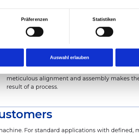
There is a threshold at which the difference
visible: in the last one to two percent of achieva
Präferenzen
Statistiken
Many machines can deliver a tenth of a millim
a hundredth of a millimeter or a consistent, rep
will find that the number of machines capable of
smaller.
Auswahl erlauben
It is precisely in this area that the number of 
meticulous alignment and assembly makes the dif
result of a process.
customers
achine. For standard applications with defined, 