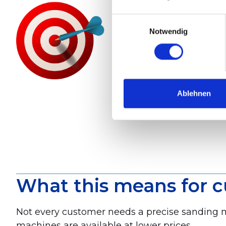
Einwilligungsauswahl
Notwendig
Ablehnen
What this means for 
Not every customer needs a precise sanding m
machines are available at lower prices.