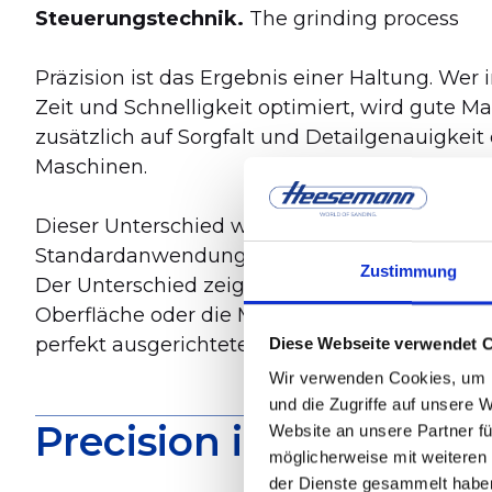
Steuerungstechnik.
The grinding process
Präzision ist das Ergebnis einer Haltung. Wer 
Zeit und Schnelligkeit optimiert, wird gute 
zusätzlich auf Sorgfalt und Detailgenauigkeit 
Maschinen.
Dieser Unterschied wird im Normalbetrieb nich
Standardanwendung kann eine Vielzahl von 
Zustimmung
Der Unterschied zeigt sich erst dort, wo die 
Oberfläche oder die Maßhaltigkeit so hoch sin
perfekt ausgerichtete Baugruppe als Fehler si
Diese Webseite verwendet 
Wir verwenden Cookies, um I
und die Zugriffe auf unsere 
Precision in the last p
Website an unsere Partner fü
möglicherweise mit weiteren
der Dienste gesammelt habe