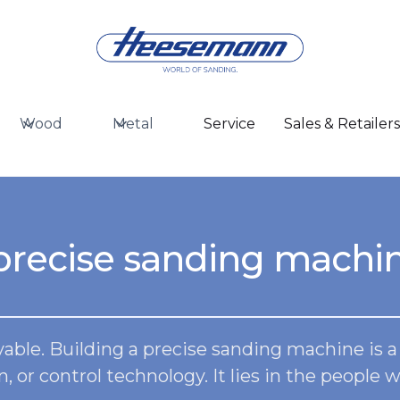
Wood
Metal
Service
Sales & Retailer
 precise sanding machi
ble. Building a precise sanding machine is a d
n, or control technology. It lies in the people 