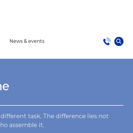
s
News & events
ne
ifferent task. The difference lies not
who assemble it.