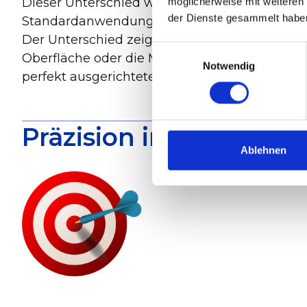
Dieser Unterschied wird im Normalbetrieb nich
möglicherweise mit weiteren
der Dienste gesammelt habe
Standardanwendung kann eine Vielzahl von 
Der Unterschied zeigt sich erst dort, wo die 
Einwilligungsauswahl
Oberfläche oder die Maßhaltigkeit so hoch sin
Notwendig
perfekt ausgerichtete Baugruppe als Fehler si
Präzision im letzten P
Ablehnen