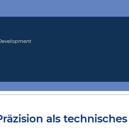
 Development
Präzision als technische