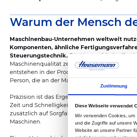
Warum der Mensch der
Maschinenbau-Unternehmen weltweit nutz
Komponenten, ähnliche Fertigungsverfahre
Steuerungstechnik.
Die Unterschiede, die s
Maschinenqualität zeigen, entstehen nicht in 
entstehen in der Produktion, durch das Verha
Person, die an der Maschine arbeitet.
Zustimmung
Präzision ist das Ergebnis einer Haltung. Wer 
Zeit und Schnelligkeit optimiert, wird gute 
Diese Webseite verwendet 
zusätzlich auf Sorgfalt und Detailgenauigkeit 
Wir verwenden Cookies, um I
Maschinen.
und die Zugriffe auf unsere 
Website an unsere Partner fü