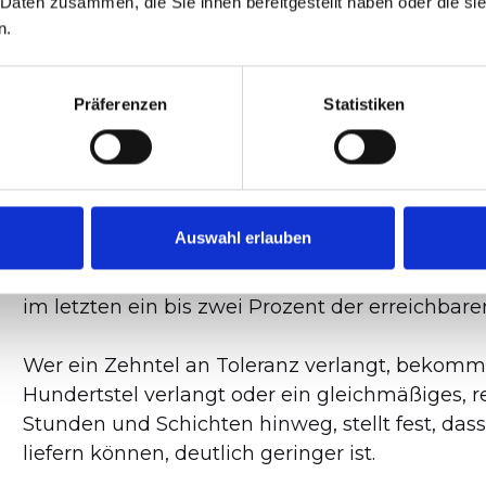
t sichtbar. Eine
 Daten zusammen, die Sie ihnen bereitgestellt haben oder die s
n.
Maschinen bewältigen.
Anforderungen an die
d, dass jede nicht
Präferenzen
Statistiken
chtbar wird.
rozent
Auswahl erlauben
Es gibt eine Grenze, ab der der Unterschied z
im letzten ein bis zwei Prozent der erreichbare
Wer ein Zehntel an Toleranz verlangt, bekomm
Hundertstel verlangt oder ein gleichmäßiges, 
Stunden und Schichten hinweg, stellt fest, das
liefern können, deutlich geringer ist.