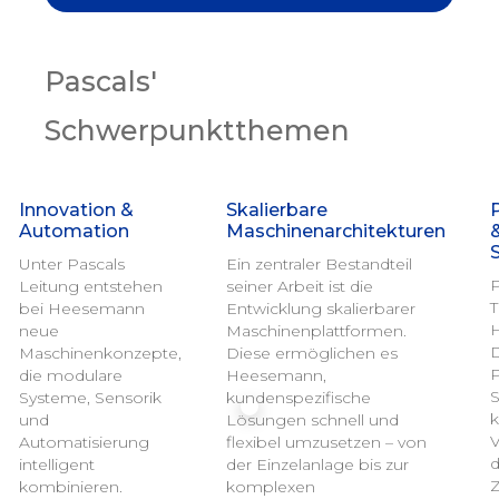
Pascals'
Schwerpunktthemen
Innovation &
Skalierbare
Automation
Maschinenarchitekturen
&
Unter Pascals
Ein zentraler Bestandteil
P
Leitung entstehen
seiner Arbeit ist die
T
bei Heesemann
Entwicklung skalierbarer
H
neue
Maschinenplattformen.
D
Maschinenkonzepte,
Diese ermöglichen es
P
die modulare
Heesemann,
S
Systeme, Sensorik
kundenspezifische
k
und
Lösungen schnell und
V
Automatisierung
flexibel umzusetzen – von
d
intelligent
der Einzelanlage bis zur
Z
kombinieren.
komplexen