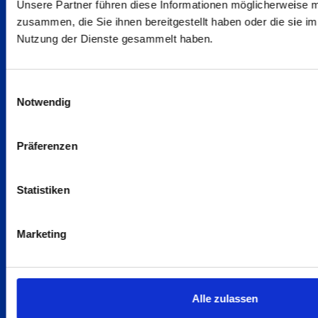
Unsere Partner führen diese Informationen möglicherweise m
32547 Bad Oeynhausen
zusammen, die Sie ihnen bereitgestellt haben oder die sie i
Nutzung der Dienste gesammelt haben.
Themen
Einwilligungsauswahl
Home
Notwendig
Kontakt
Präferenzen
Holz
Metall
Statistiken
Vertrieb
Downloads
Marketing
Unternehmen
Rechtliches
Alle zulassen