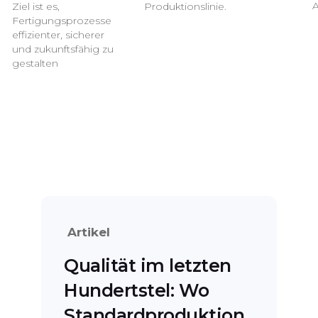
A
Ziel ist es,
Produktionslinie.
Fertigungsprozesse
effizienter, sicherer
und zukunftsfähig zu
gestalten
Artikel
Qualität im letzten
Hundertstel: Wo
Standardproduktion