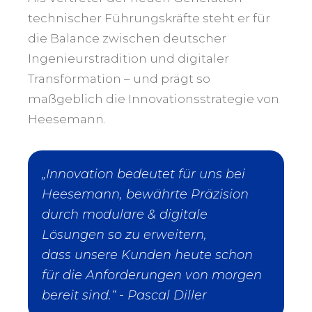
technischer Führungskräfte steht er für
die Balance zwischen deutscher
Ingenieurstradition und digitaler
Transformation – und prägt so
maßgeblich die Innovationsstrategie von
Heesemann.
„Innovation bedeutet für uns bei
Heesemann, bewährte Präzision
durch modulare & digitale
Lösungen so zu erweitern,
dass unsere Kunden heute schon
für die Anforderungen von morgen
bereit sind.“ - Pascal Diller